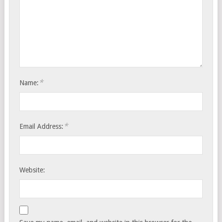
*
Name:
*
Email Address:
Website: